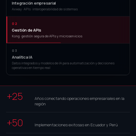
Integración empresarial
Axway · APIs · interoperabilidad de sistemas
02
Gestión de APIs
Kong · gestión segura de APIs y microservicios
03
Analítica IA
Datos integrados y modelos de IA para automatización y decisiones
operativas en tiempo real
+25
Años conectando operaciones empresariales en la
región
+50
Implementaciones exitosas en Ecuador y Perú