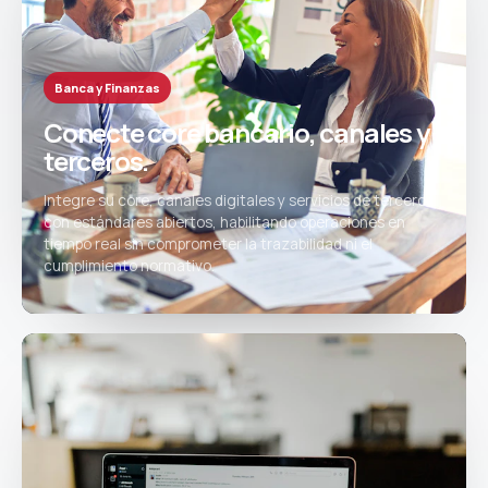
Banca y Finanzas
Conecte core bancario, canales y
terceros.
Integre su core, canales digitales y servicios de terceros
con estándares abiertos, habilitando operaciones en
tiempo real sin comprometer la trazabilidad ni el
cumplimiento normativo.