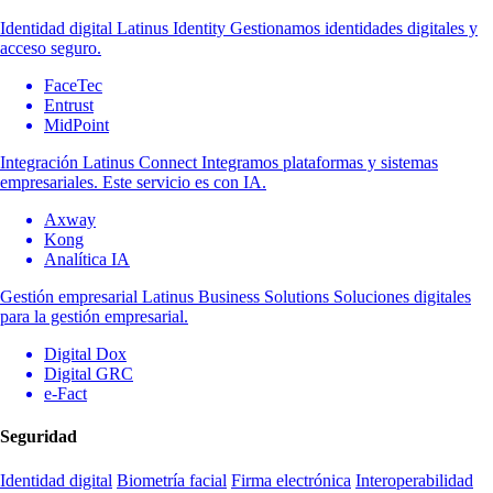
Identidad digital
Latinus Identity
Gestionamos identidades digitales y
acceso seguro.
FaceTec
Entrust
MidPoint
Integración
Latinus Connect
Integramos plataformas y sistemas
empresariales. Este servicio es con IA.
Axway
Kong
Analítica IA
Gestión empresarial
Latinus Business Solutions
Soluciones digitales
para la gestión empresarial.
Digital Dox
Digital GRC
e-Fact
Seguridad
Identidad digital
Biometría facial
Firma electrónica
Interoperabilidad