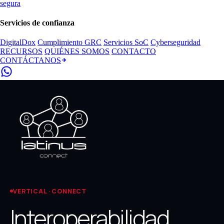
segura
Servicios de confianza
DigitalDox
Cumplimiento GRC
Servicios SoC
Cyberseguridad
RECURSOS
QUIÉNES SOMOS
CONTACTO
CONTÁCTANOS
VERTICAL · CONNECT
Interoperabilidad