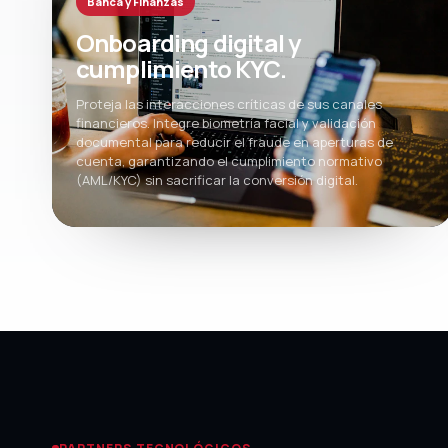
Banca y Finanzas
Onboarding digital y
cumplimiento KYC.
Proteja las interacciones críticas de sus canales
financieros. Integre biometría facial y validación
documental para reducir el fraude en aperturas de
cuenta, garantizando el cumplimiento normativo
(AML/KYC) sin sacrificar la conversión digital.