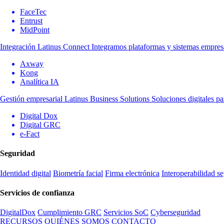
FaceTec
Entrust
MidPoint
Integración
Latinus Connect
Integramos plataformas y sistemas empresa
Axway
Kong
Analítica IA
Gestión empresarial
Latinus Business Solutions
Soluciones digitales pa
Digital Dox
Digital GRC
e-Fact
Seguridad
Identidad digital
Biometría facial
Firma electrónica
Interoperabilidad s
Servicios de confianza
DigitalDox
Cumplimiento GRC
Servicios SoC
Cyberseguridad
RECURSOS
QUIÉNES SOMOS
CONTACTO