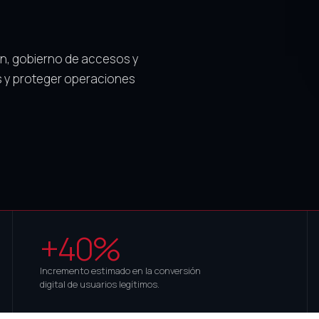
ión, gobierno de accesos y
os y proteger operaciones
+40%
Incremento estimado en la conversión
digital de usuarios legítimos.