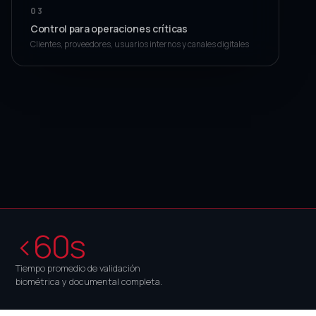
03
Control para operaciones críticas
Clientes, proveedores, usuarios internos y canales digitales
<60s
Tiempo promedio de validación
biométrica y documental completa.