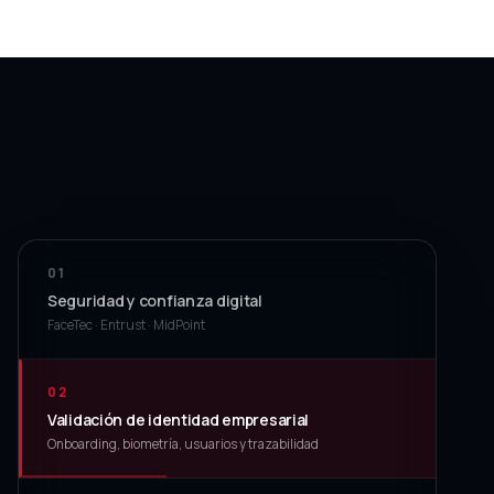
01
Seguridad y confianza digital
FaceTec · Entrust · MidPoint
02
Validación de identidad empresarial
Onboarding, biometría, usuarios y trazabilidad