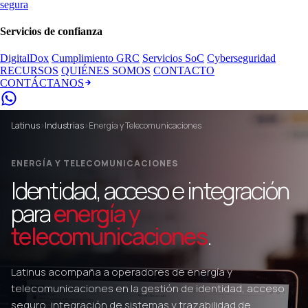
segura
Servicios de confianza
DigitalDox
Cumplimiento GRC
Servicios SoC
Cyberseguridad
RECURSOS
QUIÉNES SOMOS
CONTACTO
CONTÁCTANOS
Latinus
›
Industrias
›
Energía y Telecomunicaciones
ENERGÍA Y TELECOMUNICACIONES
Identidad, acceso e integración
para
energía y
telecomunicaciones
.
Latinus acompaña a operadores de energía y
telecomunicaciones en la gestión de identidad, acceso
seguro, integración de sistemas y trazabilidad de