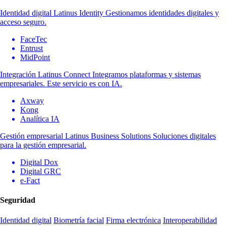
Identidad digital
Latinus Identity
Gestionamos identidades digitales y
acceso seguro.
FaceTec
Entrust
MidPoint
Integración
Latinus Connect
Integramos plataformas y sistemas
empresariales. Este servicio es con IA.
Axway
Kong
Analítica IA
Gestión empresarial
Latinus Business Solutions
Soluciones digitales
para la gestión empresarial.
Digital Dox
Digital GRC
e-Fact
Seguridad
Identidad digital
Biometría facial
Firma electrónica
Interoperabilidad