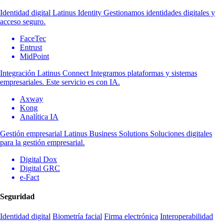
Identidad digital
Latinus Identity
Gestionamos identidades digitales y
acceso seguro.
FaceTec
Entrust
MidPoint
Integración
Latinus Connect
Integramos plataformas y sistemas
empresariales. Este servicio es con IA.
Axway
Kong
Analítica IA
Gestión empresarial
Latinus Business Solutions
Soluciones digitales
para la gestión empresarial.
Digital Dox
Digital GRC
e-Fact
Seguridad
Identidad digital
Biometría facial
Firma electrónica
Interoperabilidad