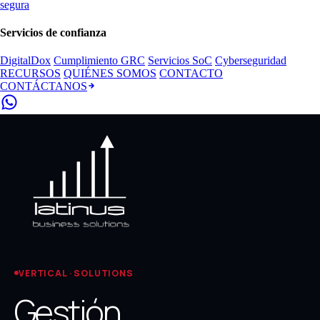
segura
Servicios de confianza
DigitalDox
Cumplimiento GRC
Servicios SoC
Cyberseguridad
RECURSOS
QUIÉNES SOMOS
CONTACTO
CONTÁCTANOS
VERTICAL · SOLUTIONS
Gestión