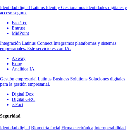
Identidad digital
Latinus Identity
Gestionamos identidades digitales y
acceso seguro.
FaceTec
Entrust
MidPoint
Integración
Latinus Connect
Integramos plataformas y sistemas
empresariales. Este servicio es con IA.
Axway
Kong
Analítica IA
Gestión empresarial
Latinus Business Solutions
Soluciones digitales
para la gestión empresarial.
Digital Dox
Digital GRC
e-Fact
Seguridad
Identidad digital
Biometría facial
Firma electrónica
Interoperabilidad