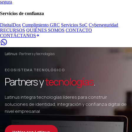
segura
Servicios de confianza
DigitalDox
Cumplimiento GRC
Servicios SoC
Cyberseguridad
RECURSOS
QUIÉNES SOMOS
CONTACTO
CONTÁCTANOS
Latinus
›
Partners y tecnologías
ECOSISTEMA TECNOLÓGICO
Partners y
tecnologías
.
Latinus integra tecnologías líderes para construir
soluciones de identidad, integración y confianza digital de
nivel empresarial.