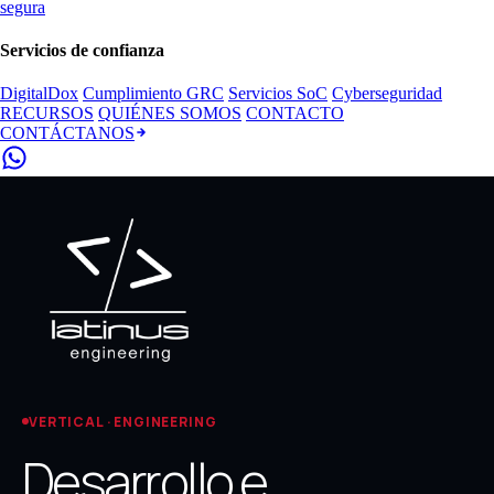
segura
Servicios de confianza
DigitalDox
Cumplimiento GRC
Servicios SoC
Cyberseguridad
RECURSOS
QUIÉNES SOMOS
CONTACTO
CONTÁCTANOS
VERTICAL · ENGINEERING
Desarrollo e