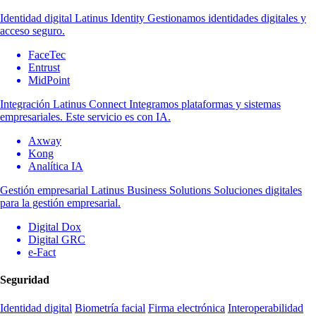
Identidad digital
Latinus Identity
Gestionamos identidades digitales y
acceso seguro.
FaceTec
Entrust
MidPoint
Integración
Latinus Connect
Integramos plataformas y sistemas
empresariales. Este servicio es con IA.
Axway
Kong
Analítica IA
Gestión empresarial
Latinus Business Solutions
Soluciones digitales
para la gestión empresarial.
Digital Dox
Digital GRC
e-Fact
Seguridad
Identidad digital
Biometría facial
Firma electrónica
Interoperabilidad