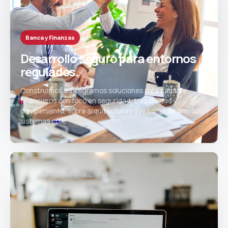
Banca y Finanzas
Desarrollo seguro para entornos
regulados.
Construimos e integramos soluciones para canales
financieros con foco en seguridad, trazabilidad y
cumplimiento, sobre arquitecturas que conviven con sus
sistemas core.